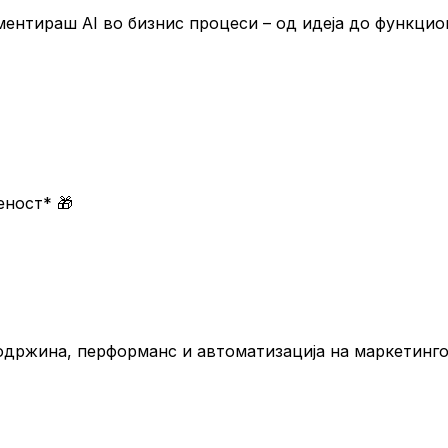
ментираш AI во бизнис процеси – од идеја до функцио
меност*
🎁
содржина, перформанс и автоматизација на маркетинго