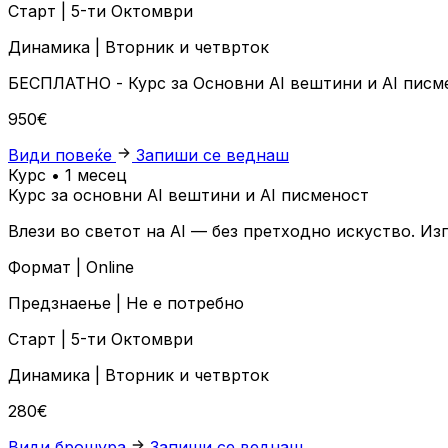
Старт |
5-ти Октомври
Динамика |
Вторник и четврток
БЕСПЛАТНО
- Курс за Основни AI вештини и AI пис
950€
Види повеќе
Запиши се веднаш
Курс • 1 месец
Курс за основни AI вештини и AI писменост
Влези во светот на AI — без претходно искуство. Из
Формат |
Online
Предзнаење |
Не е потребно
Старт |
5-ти Октомври
Динамика |
Вторник и четврток
280€
Види брошура
Запиши се веднаш