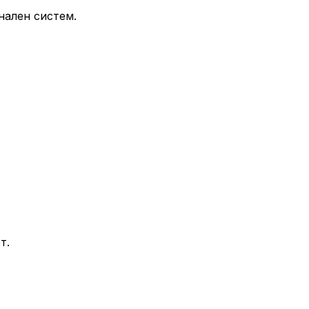
нален систем.
т.