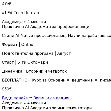
4.9/5
#1 Ed-Tech Центар
Академија • 4 месеци
Практична AI Академија за професионалци
Стани AI Native професионалец. Научи да работиш со
Формат |
Online
Подготвителна програма |
Август
Старт |
5-ти Октомври
Динамика |
Вторник и четврток
БЕСПЛАТНО
- Курс за Основни AI вештини и AI пис
950€
Види повеќе
Запиши се веднаш
Академија • 4 месеци
Практична AI Академија за имплементатори