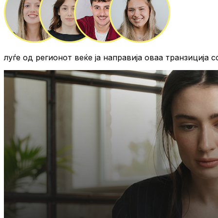
луѓе од регионот
веќе ја направија оваа транзиција с