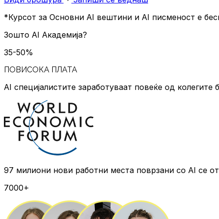
*Курсот за Основни AI вештини и AI писменост е бес
Зошто
AI Академија?
35-50%
ПОВИСОКА ПЛАТА
AI специјалистите заработуваат повеќе
од колегите б
97 милиони нови работни места
поврзани со AI се о
7000+