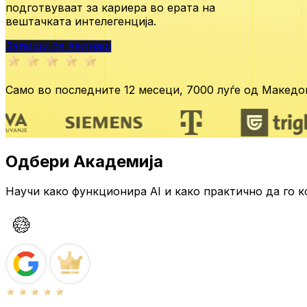
подготвуваат за кариера во ерата
на
вештачката интелегенција.
Запиши се веднаш
Само во последните 12 месеци,
7000 луѓе од Македон
Одбери Академија
Научи како функционира AI и како практично да го к