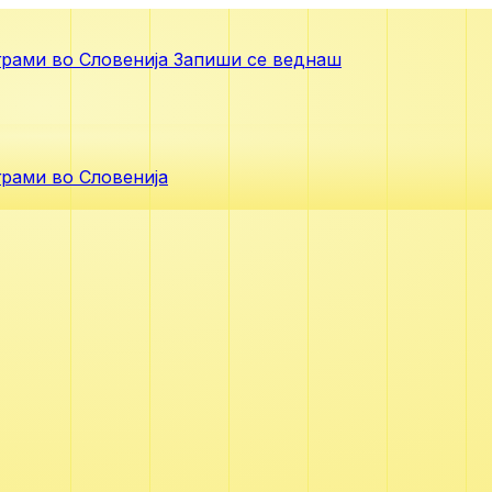
рами во Словенија
Запиши се веднаш
рами во Словенија