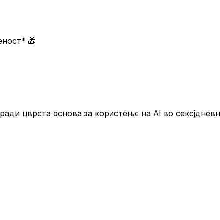
меност*
🎁
гради цврста основа за користење на AI во секојдневн