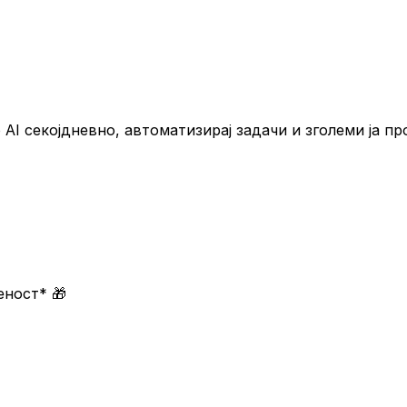
 AI секојдневно, автоматизирај задачи и зголеми ја п
меност*
🎁