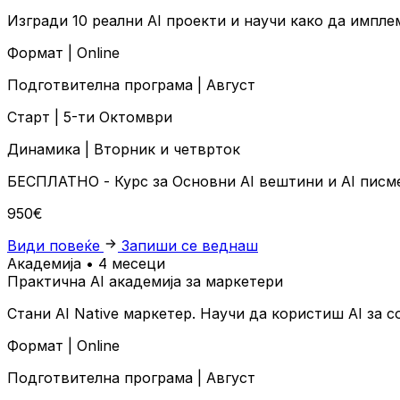
Изгради 10 реални AI проекти и научи како да импле
Формат |
Online
Подготвителна програма |
Август
Старт |
5-ти Октомври
Динамика |
Вторник и четврток
БЕСПЛАТНО
- Курс за Основни AI вештини и AI пис
950€
Види повеќе
Запиши се веднаш
Академија • 4 месеци
Практична AI академија за маркетери
Стани AI Native маркетер. Научи да користиш AI за 
Формат |
Online
Подготвителна програма |
Август