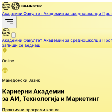
Академии
Факултет
Академии за средношколци
Прог
Академии
Факултет
Академии за средношколци
Прог
Запиши се веднаш
Online
Македонски Јазик
Кариерни Академии
за АИ,
Технологија и Маркетинг
Практични програми кои ве