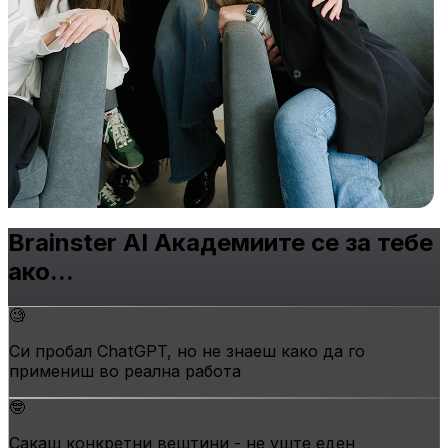
Brainster AI Академиите се
за тебе
ако...
🧐
Си пробал ChatGPT, но не знаеш како да го
примениш во реална работа
🤓
Сакаш конкретни вештини - не уште еден