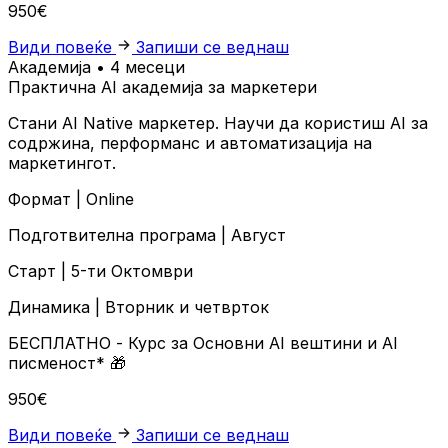
950€
Види повеќе
Запиши се веднаш
Академија • 4 месеци
Практична AI академија за маркетери
Стани AI Native маркетер. Научи да користиш AI за
содржина, перформанс и автоматизација на
маркетингот.
Формат |
Online
Подготвителна програма |
Август
Старт |
5-ти Октомври
Динамика |
Вторник и четврток
БЕСПЛАТНО
- Курс за Основни AI вештини и AI
писменост*
🎁
950€
Види повеќе
Запиши се веднаш