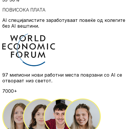
ПОВИСОКА ПЛАТА
AI специјалистите заработуваат повеќе
од колегите
без AI вештини.
97 милиони нови работни места
поврзани со AI се
отвораат низ светот.
7000+