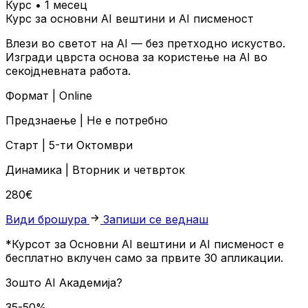
Курс • 1 месец
Курс за основни AI вештини и AI писменост
Влези во светот на AI — без претходно искуство.
Изгради цврста основа за користење на AI во
секојдневната работа.
Формат |
Online
Предзнаење |
Не е потребно
Старт |
5-ти Октомври
Динамика |
Вторник и четврток
280€
Види брошура
Запиши се веднаш
*Курсот за Основни AI вештини и AI писменост е
бесплатно вклучен само за првите 30 апликации.
Зошто
AI Академија?
35-50%