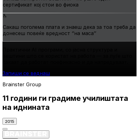
сертификат кој стои во фиока
🫰
Сакаш поголема плата и знаеш дека за тоа треба да
донесеш повеќе вредност ‘’на маса’’
Практични АI програми, со јасна структура и
вештини што се користат на работа —
за луѓе што
сакаат да работат поефикасно и да напредуваат.
Запиши се веднаш
Brainster Group
11 години ги градиме
училиштата
на иднината
2015