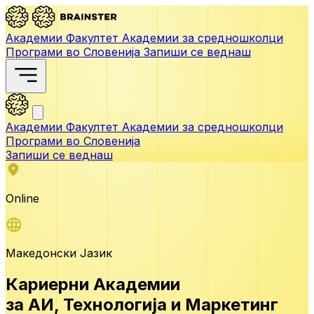
Академии
Факултет
Академии за средношколци
Програми во Словенија
Запиши се веднаш
Академии
Факултет
Академии за средношколци
Програми во Словенија
Запиши се веднаш
Online
Македонски Јазик
Кариерни Академии
за АИ,
Технологија и Маркетинг