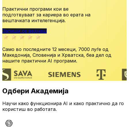
Практични програми кои ве
подготвуваат за кариера во ерата
на
вештачката интелегенција.
Запиши се веднаш
Само во последните 12 месеци,
7000 луѓе од
Македонија, Словенија и Хрватска,
беа дел од
нашите практични AI програми.
Одбери Академија
Научи како функционира AI и како практично да го
користиш во работата.