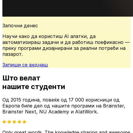
Започни денес
Научи како да користиш AI алатки, да
автоматизираш задачи и да работиш поефикасно —
преку програми дизајнирани за реални потреби на
пазарот.
Запиши се веднаш
Што велат
нашите
студенти
Од 2015 година, повеќе од
17 000 корисници од
Европа
биле дел од нашите
програми на Brainster,
Brainster Next, NU Academy и AIatWork.
Only great words. The knowledge sharing and awesome