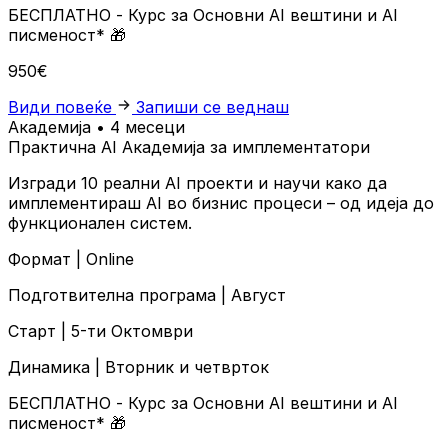
БЕСПЛАТНО
- Курс за Основни AI вештини и AI
писменост*
🎁
950€
Види повеќе
Запиши се веднаш
Академија • 4 месеци
Практична AI Академија за имплементатори
Изгради 10 реални AI проекти и научи како да
имплементираш AI во бизнис процеси – од идеја до
функционален систем.
Формат |
Online
Подготвителна програма |
Август
Старт |
5-ти Октомври
Динамика |
Вторник и четврток
БЕСПЛАТНО
- Курс за Основни AI вештини и AI
писменост*
🎁