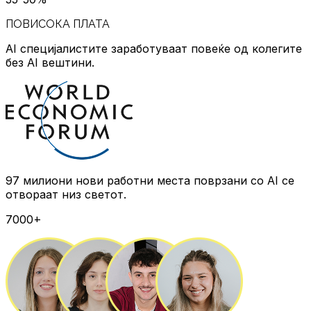
ПОВИСОКА ПЛАТА
AI специјалистите заработуваат повеќе
од колегите
без AI вештини.
97 милиони нови работни места
поврзани со AI се
отвораат низ светот.
7000+