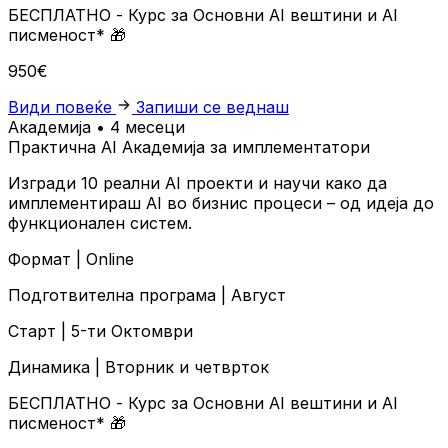
БЕСПЛАТНО
- Курс за Основни AI вештини и AI
писменост*
🎁
950€
Види повеќе
Запиши се веднаш
Академија • 4 месеци
Практична AI Академија за имплементатори
Изгради 10 реални AI проекти и научи како да
имплементираш AI во бизнис процеси – од идеја до
функционален систем.
Формат |
Online
Подготвителна програма |
Август
Старт |
5-ти Октомври
Динамика |
Вторник и четврток
БЕСПЛАТНО
- Курс за Основни AI вештини и AI
писменост*
🎁