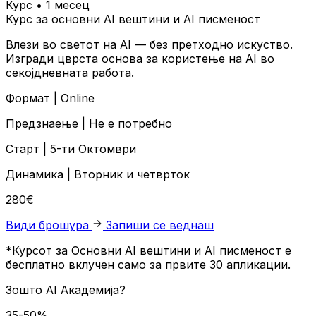
Курс • 1 месец
Курс за основни AI вештини и AI писменост
Влези во светот на AI — без претходно искуство.
Изгради цврста основа за користење на AI во
секојдневната работа.
Формат |
Online
Предзнаење |
Не е потребно
Старт |
5-ти Октомври
Динамика |
Вторник и четврток
280€
Види брошура
Запиши се веднаш
*Курсот за Основни AI вештини и AI писменост е
бесплатно вклучен само за првите 30 апликации.
Зошто
AI Академија?
35-50%