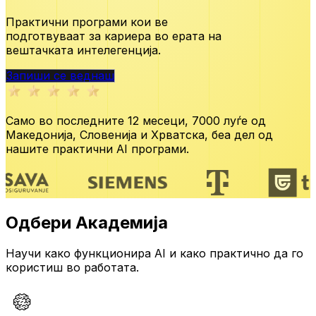
Практични програми кои ве
подготвуваат за кариера во ерата
на
вештачката интелегенција.
Запиши се веднаш
Само во последните 12 месеци,
7000 луѓе од
Македонија, Словенија и Хрватска,
беа дел од
нашите практични AI програми.
Одбери Академија
Научи како функционира AI и како практично да го
користиш во работата.