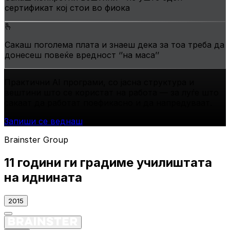
сертификат кој стои во фиока
🫰
Сакаш поголема плата и знаеш дека за тоа треба да
донесеш повеќе вредност ‘’на маса’’
Практични АI програми, со јасна структура и
вештини што се користат на работа —
за луѓе што
сакаат да работат поефикасно и да напредуваат.
Запиши се веднаш
Brainster Group
11 години ги градиме
училиштата
на иднината
2015