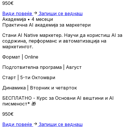
950€
Види повеќе
Запиши се веднаш
Академија • 4 месеци
Практична AI академија за маркетери
Стани AI Native маркетер. Научи да користиш AI за
содржина, перформанс и автоматизација на
маркетингот.
Формат |
Online
Подготвителна програма |
Август
Старт |
5-ти Октомври
Динамика |
Вторник и четврток
БЕСПЛАТНО
- Курс за Основни AI вештини и AI
писменост*
🎁
950€
Види повеќе
Запиши се веднаш