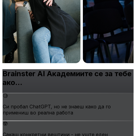
Brainster AI Академиите се
за тебе
ако...
🧐
Си пробал ChatGPT, но не знаеш како да го
примениш во реална работа
🤓
Сакаш конкретни вештини - не уште еден