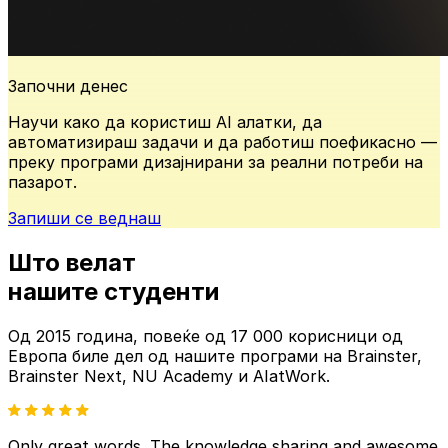
Започни денес
Научи како да користиш AI алатки, да
автоматизираш задачи и да работиш поефикасно —
преку програми дизајнирани за реални потреби на
пазарот.
Запиши се веднаш
Што велат
нашите
студенти
Од 2015 година, повеќе од
17 000 корисници од
Европа
биле дел од нашите
програми на Brainster,
Brainster Next, NU Academy и AIatWork.
Only great words. The knowledge sharing and awesome