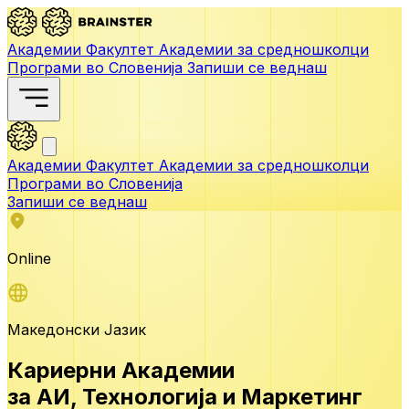
Академии
Факултет
Академии за средношколци
Програми во Словенија
Запиши се веднаш
Академии
Факултет
Академии за средношколци
Програми во Словенија
Запиши се веднаш
Online
Македонски Јазик
Кариерни Академии
за АИ,
Технологија и Маркетинг