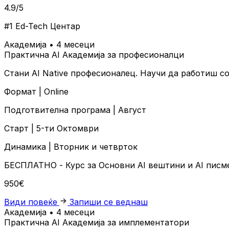
4.9/5
#1 Ed-Tech Центар
Академија • 4 месеци
Практична AI Академија за професионалци
Стани AI Native професионалец. Научи да работиш со
Формат |
Online
Подготвителна програма |
Август
Старт |
5-ти Октомври
Динамика |
Вторник и четврток
БЕСПЛАТНО
- Курс за Основни AI вештини и AI пис
950€
Види повеќе
Запиши се веднаш
Академија • 4 месеци
Практична AI Академија за имплементатори