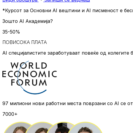
*Курсот за Основни AI вештини и AI писменост е бес
Зошто
AI Академија?
35-50%
ПОВИСОКА ПЛАТА
AI специјалистите заработуваат повеќе
од колегите б
97 милиони нови работни места
поврзани со AI се о
7000+