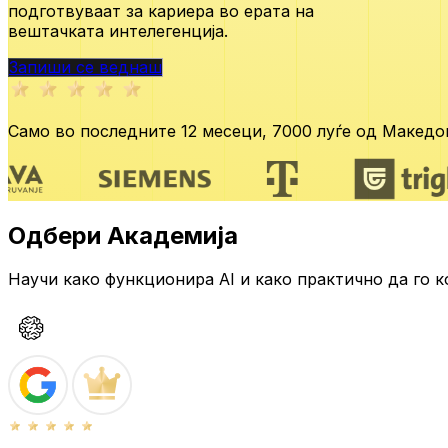
подготвуваат за кариера во ерата
на
вештачката интелегенција.
Запиши се веднаш
Само во последните 12 месеци,
7000 луѓе од Македон
Одбери Академија
Научи како функционира AI и како практично да го к