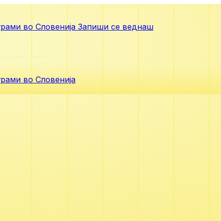
рами во Словенија
Запиши се веднаш
рами во Словенија