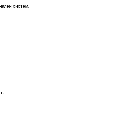
нален систем.
т.