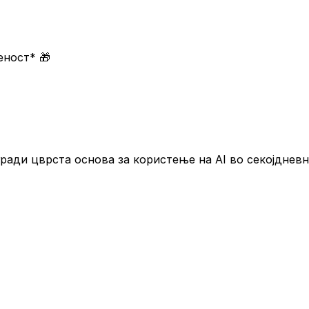
меност*
🎁
гради цврста основа за користење на AI во секојдневн