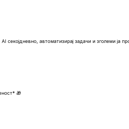
 AI секојдневно, автоматизирај задачи и зголеми ја п
меност*
🎁