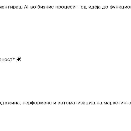
ментираш AI во бизнис процеси – од идеја до функцио
меност*
🎁
содржина, перформанс и автоматизација на маркетинго