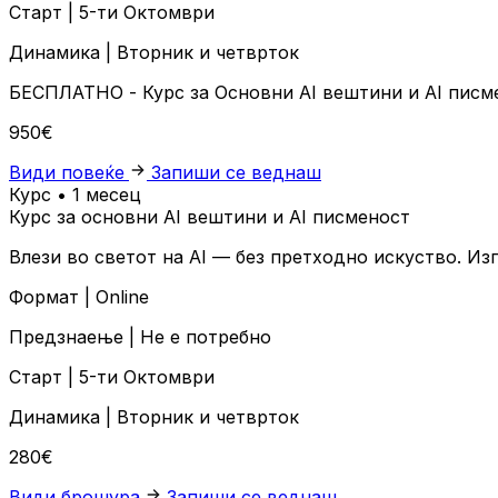
Старт |
5-ти Октомври
Динамика |
Вторник и четврток
БЕСПЛАТНО
- Курс за Основни AI вештини и AI пис
950€
Види повеќе
Запиши се веднаш
Курс • 1 месец
Курс за основни AI вештини и AI писменост
Влези во светот на AI — без претходно искуство. Из
Формат |
Online
Предзнаење |
Не е потребно
Старт |
5-ти Октомври
Динамика |
Вторник и четврток
280€
Види брошура
Запиши се веднаш