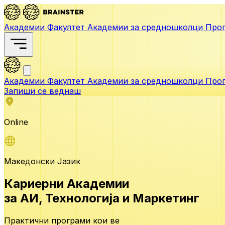
Академии
Факултет
Академии за средношколци
Прог
Академии
Факултет
Академии за средношколци
Прог
Запиши се веднаш
Online
Македонски Јазик
Кариерни Академии
за АИ,
Технологија и Маркетинг
Практични програми кои ве