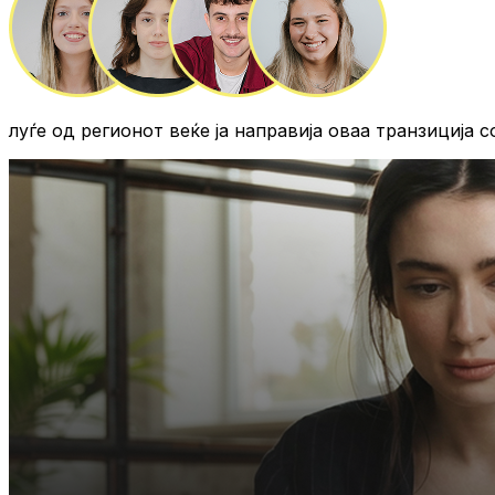
луѓе од регионот
веќе ја направија оваа транзиција с