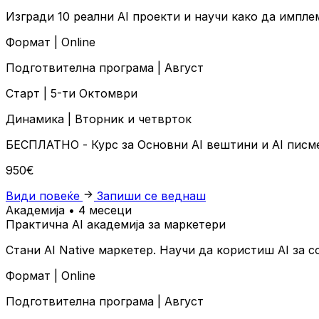
Изгради 10 реални AI проекти и научи како да импле
Формат |
Online
Подготвителна програма |
Август
Старт |
5-ти Октомври
Динамика |
Вторник и четврток
БЕСПЛАТНО
- Курс за Основни AI вештини и AI пис
950€
Види повеќе
Запиши се веднаш
Академија • 4 месеци
Практична AI академија за маркетери
Стани AI Native маркетер. Научи да користиш AI за 
Формат |
Online
Подготвителна програма |
Август