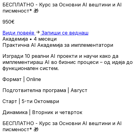
БЕСПЛАТНО
- Курс за Основни AI вештини и AI
писменост*
🎁
950€
Види повеќе
Запиши се веднаш
Академија • 4 месеци
Практична AI Академија за имплементатори
Изгради 10 реални AI проекти и научи како да
имплементираш AI во бизнис процеси – од идеја до
функционален систем.
Формат |
Online
Подготвителна програма |
Август
Старт |
5-ти Октомври
Динамика |
Вторник и четврток
БЕСПЛАТНО
- Курс за Основни AI вештини и AI
писменост*
🎁