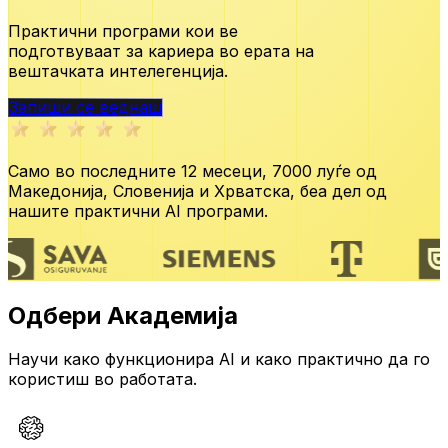
Практични програми кои ве
подготвуваат за кариера во ерата
на
вештачката интелегенција.
Запиши се веднаш
Само во последните 12 месеци,
7000 луѓе од
Македонија, Словенија и Хрватска,
беа дел од
нашите практични AI програми.
Одбери Академија
Научи како функционира AI и како практично да го
користиш во работата.