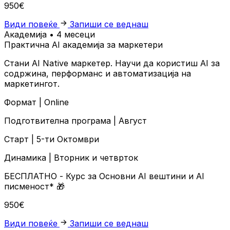
950€
Види повеќе
Запиши се веднаш
Академија • 4 месеци
Практична AI академија за маркетери
Стани AI Native маркетер. Научи да користиш AI за
содржина, перформанс и автоматизација на
маркетингот.
Формат |
Online
Подготвителна програма |
Август
Старт |
5-ти Октомври
Динамика |
Вторник и четврток
БЕСПЛАТНО
- Курс за Основни AI вештини и AI
писменост*
🎁
950€
Види повеќе
Запиши се веднаш