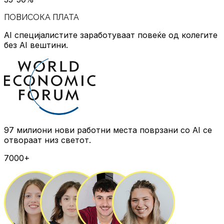
ПОВИСОКА ПЛАТА
AI специјалистите заработуваат повеќе
од колегите
без AI вештини.
97 милиони нови работни места
поврзани со AI се
отвораат низ светот.
7000+