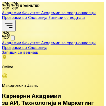
Академии
Факултет
Академии за средношколци
Програми во Словенија
Запиши се веднаш
Академии
Факултет
Академии за средношколци
Програми во Словенија
Запиши се веднаш
Online
Македонски Јазик
Кариерни Академии
за АИ,
Технологија и Маркетинг