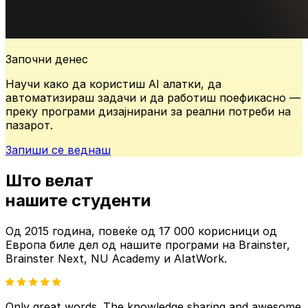
Започни денес
Научи како да користиш AI алатки, да
автоматизираш задачи и да работиш поефикасно —
преку програми дизајнирани за реални потреби на
пазарот.
Запиши се веднаш
Што велат
нашите
студенти
Од 2015 година, повеќе од
17 000 корисници од
Европа
биле дел од нашите
програми на Brainster,
Brainster Next, NU Academy и AIatWork.
Only great words. The knowledge sharing and awesome