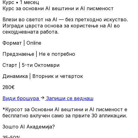
Курс • 1 месец
Курс за основни AI вештини и AI писменост
Влези во светот на AI — без претходно искуство.
Изгради цврста основа за користење на AI во
секојдневната работа.
Формат |
Online
Предзнаење |
Не е потребно
Старт |
5-ти Октомври
Динамика |
Вторник и четврток
280€
Види брошура
Запиши се веднаш
*Курсот за Основни AI вештини и AI писменост е
бесплатно вклучен само за првите 30 апликации.
Зошто
AI Академија?
35-50%