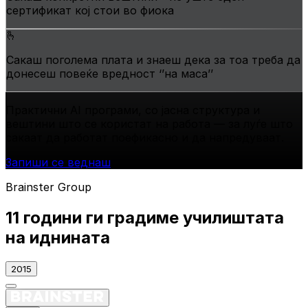
сертификат кој стои во фиока
🫰
Сакаш поголема плата и знаеш дека за тоа треба да
донесеш повеќе вредност ‘’на маса’’
Практични АI програми, со јасна структура и
вештини што се користат на работа —
за луѓе што
сакаат да работат поефикасно и да напредуваат.
Запиши се веднаш
Brainster Group
11 години ги градиме
училиштата
на иднината
2015