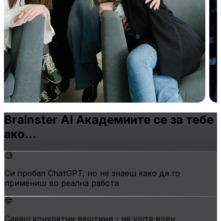
Brainster AI Академиите се
за тебе
ако...
🧐
Си пробал ChatGPT, но не знаеш како да го
примениш во реална работа
🤓
Сакаш конкретни вештини - не уште еден