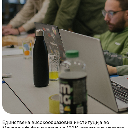
Единствена високообразовна институција во
Македонија фокусирана на 100% практична настава.