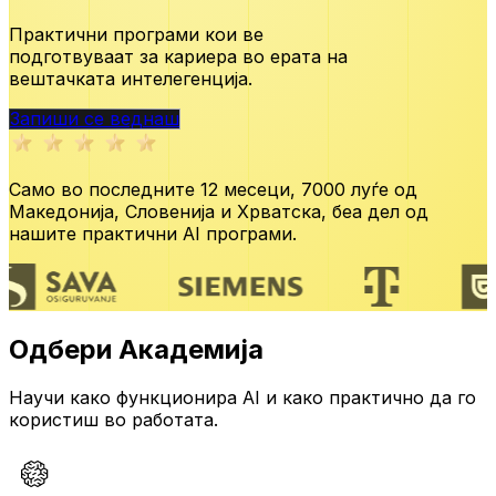
Практични програми кои ве
подготвуваат за кариера во ерата
на
вештачката интелегенција.
Запиши се веднаш
Само во последните 12 месеци,
7000 луѓе од
Македонија, Словенија и Хрватска,
беа дел од
нашите практични AI програми.
Одбери Академија
Научи како функционира AI и како практично да го
користиш во работата.