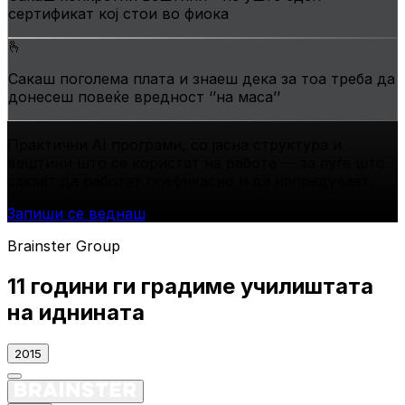
сертификат кој стои во фиока
🫰
Сакаш поголема плата и знаеш дека за тоа треба да
донесеш повеќе вредност ‘’на маса’’
Практични АI програми, со јасна структура и
вештини што се користат на работа —
за луѓе што
сакаат да работат поефикасно и да напредуваат.
Запиши се веднаш
Brainster Group
11 години ги градиме
училиштата
на иднината
2015