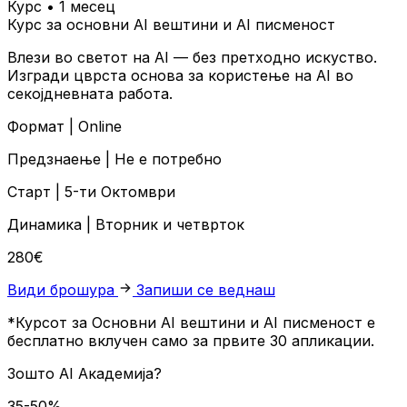
Курс • 1 месец
Курс за основни AI вештини и AI писменост
Влези во светот на AI — без претходно искуство.
Изгради цврста основа за користење на AI во
секојдневната работа.
Формат |
Online
Предзнаење |
Не е потребно
Старт |
5-ти Октомври
Динамика |
Вторник и четврток
280€
Види брошура
Запиши се веднаш
*Курсот за Основни AI вештини и AI писменост е
бесплатно вклучен само за првите 30 апликации.
Зошто
AI Академија?
35-50%