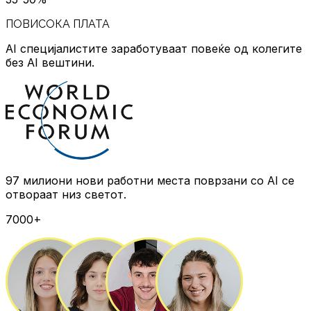
ПОВИСОКА ПЛАТА
AI специјалистите заработуваат повеќе
од колегите
без AI вештини.
97 милиони нови работни места
поврзани со AI се
отвораат низ светот.
7000+