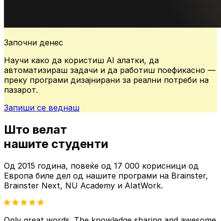
Започни денес
Научи како да користиш AI алатки, да
автоматизираш задачи и да работиш поефикасно —
преку програми дизајнирани за реални потреби на
пазарот.
Запиши се веднаш
Што велат
нашите
студенти
Од 2015 година, повеќе од
17 000 корисници од
Европа
биле дел од нашите
програми на Brainster,
Brainster Next, NU Academy и AIatWork.
Only great words. The knowledge sharing and awesome