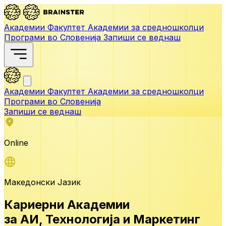
Академии
Факултет
Академии за средношколци
Програми во Словенија
Запиши се веднаш
Академии
Факултет
Академии за средношколци
Програми во Словенија
Запиши се веднаш
Online
Македонски Јазик
Кариерни Академии
за АИ,
Технологија и Маркетинг