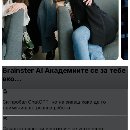
Brainster AI Академиите се
за тебе
ако...
🧐
Си пробал ChatGPT, но не знаеш како да го
примениш во реална работа
🤓
Сакаш конкретни вештини - не уште еден