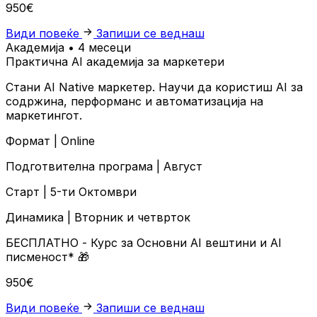
950€
Види повеќе
Запиши се веднаш
Академија • 4 месеци
Практична AI академија за маркетери
Стани AI Native маркетер. Научи да користиш AI за
содржина, перформанс и автоматизација на
маркетингот.
Формат |
Online
Подготвителна програма |
Август
Старт |
5-ти Октомври
Динамика |
Вторник и четврток
БЕСПЛАТНО
- Курс за Основни AI вештини и AI
писменост*
🎁
950€
Види повеќе
Запиши се веднаш