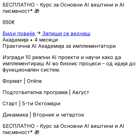
БЕСПЛАТНО
- Курс за Основни AI вештини и AI
писменост*
🎁
950€
Види повеќе
Запиши се веднаш
Академија • 4 месеци
Практична AI Академија за имплементатори
Изгради 10 реални AI проекти и научи како да
имплементираш AI во бизнис процеси – од идеја до
функционален систем.
Формат |
Online
Подготвителна програма |
Август
Старт |
5-ти Октомври
Динамика |
Вторник и четврток
БЕСПЛАТНО
- Курс за Основни AI вештини и AI
писменост*
🎁